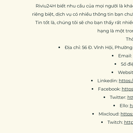
Riviu24H biết nhu cầu của mọi người là khá
riêng biệt, dịch vụ có nhiều thông tin bạn c
Tin tốt là, chúng tôi sẽ cho bạn thấy rất n
hạng là một tro
Thô
Địa chỉ: 56 Đ. Vĩnh Hội, Phườn
Email:
Số đi
Websit
Linkedin:
https:
Facebook:
http
Twitter:
ht
Ello:
h
Mixcloud:
https
Twitch:
http